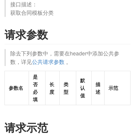
接口描述：
获取合同模板分类
请求参数
除去下列参数中，需要在header中添加公共参
数，详见
公共请求参数
。
是
默
否
长
类
描
参数名
认
示范
必
度
型
述
值
填
请求示范