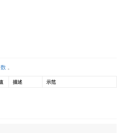
参数
。
值
描述
示范