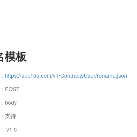
名模板
：
https://api.1dq.com/v1/ContractsUser/rename.json
：POST
body
：支持
 v1.0