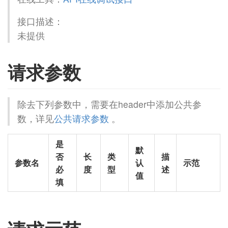
接口描述：
未提供
请求参数
除去下列参数中，需要在header中添加公共参
数，详见
公共请求参数
。
是
默
否
长
类
描
参数名
认
示范
必
度
型
述
值
填