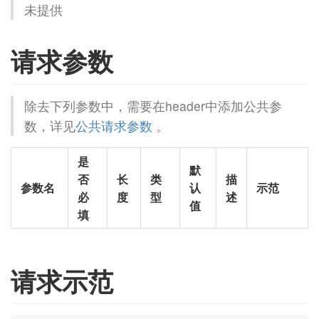
未提供
请求参数
除去下列参数中，需要在header中添加公共参
数，详见
公共请求参数
。
是
默
否
长
类
描
参数名
认
示范
必
度
型
述
值
填
请求示范