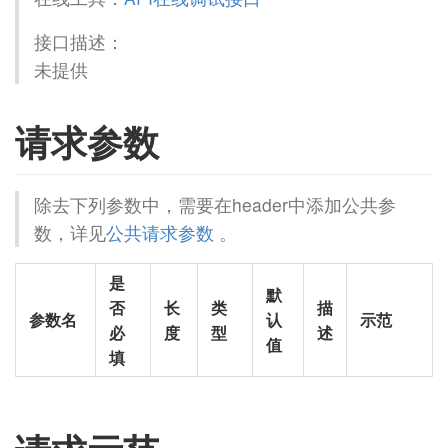
接口描述：
未提供
请求参数
除去下列参数中，需要在header中添加公共参
数，详见
公共请求参数
。
是
默
否
长
类
描
参数名
认
示范
必
度
型
述
值
填