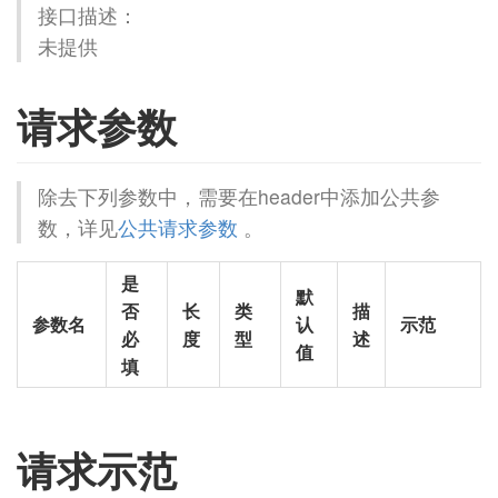
接口描述：
未提供
请求参数
除去下列参数中，需要在header中添加公共参
数，详见
公共请求参数
。
是
默
否
长
类
描
参数名
认
示范
必
度
型
述
值
填
请求示范