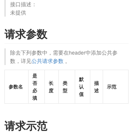
接口描述：
未提供
请求参数
除去下列参数中，需要在header中添加公共参
数，详见
公共请求参数
。
是
默
否
长
类
描
参数名
认
示范
必
度
型
述
值
填
请求示范