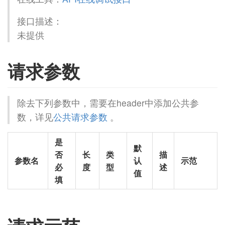
接口描述：
未提供
请求参数
除去下列参数中，需要在header中添加公共参
数，详见
公共请求参数
。
是
默
否
长
类
描
参数名
认
示范
必
度
型
述
值
填