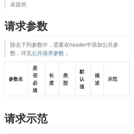
未提供
请求参数
除去下列参数中，需要在header中添加公共参
数，详见
公共请求参数
。
是
默
否
长
类
描
参数名
认
示范
必
度
型
述
值
填
请求示范