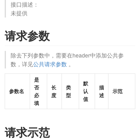
接口描述：
未提供
请求参数
除去下列参数中，需要在header中添加公共参
数，详见
公共请求参数
。
是
默
否
长
类
描
参数名
认
示范
必
度
型
述
值
填
请求示范