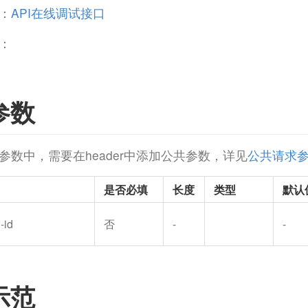
：
API在线调试接口
：
参数
参数中，需要在header中添加公共参数，详见
公共请求
是否必填
长度
类型
默认
-id
否
-
-
示范