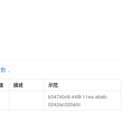
参数
。
值
描述
示范
b34740c8-44f8-11ea-abab-
0242ac320a0c