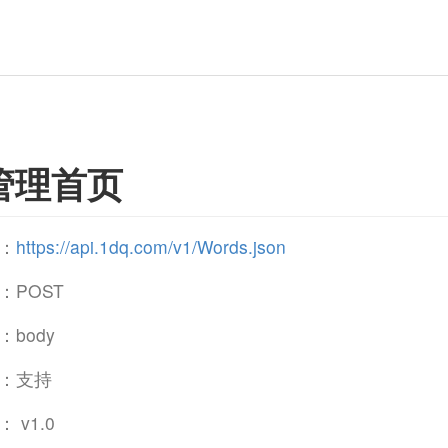
管理首页
：
https://api.1dq.com/v1/Words.json
：POST
body
：支持
 v1.0