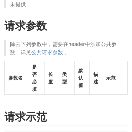
未提供
请求参数
除去下列参数中，需要在header中添加公共参
数，详见
公共请求参数
。
是
默
否
长
类
描
参数名
认
示范
必
度
型
述
值
填
请求示范