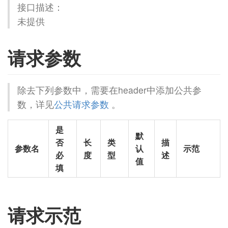
接口描述：
未提供
请求参数
除去下列参数中，需要在header中添加公共参
数，详见
公共请求参数
。
是
默
否
长
类
描
参数名
认
示范
必
度
型
述
值
填
请求示范