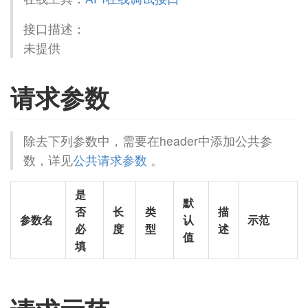
接口描述：
未提供
请求参数
除去下列参数中，需要在header中添加公共参
数，详见
公共请求参数
。
是
默
否
长
类
描
参数名
认
示范
必
度
型
述
值
填