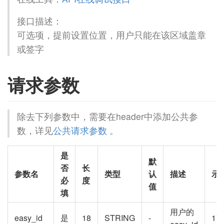
接口描述：
可选项，提前设置位置，用户只能在该区域盖章
或签字
请求参数
除去下列参数中，需要在header中添加公共参
数，详见
公共请求参数
。
是
默
否
长
参数名
类型
认
描述
示
必
度
值
填
用户的
easy_id
是
18
STRING
-
17