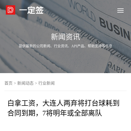

新闻资讯
提供最新的公司新闻、行业资讯、API产品、帮助支持等信息
首页
>
新闻动态
>
行业新闻
白拿工资，大连人两弃将打台球耗到
合同到期，7将明年或全部离队