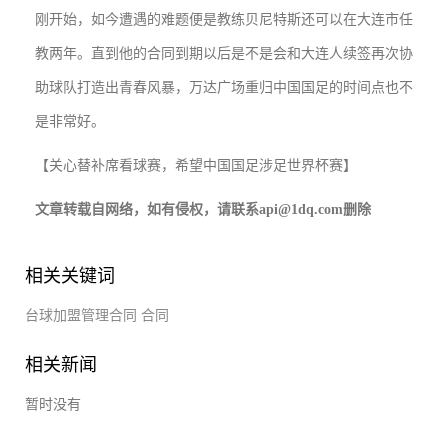
刚开始，如今遭遇的难题便是教练贝尼特斯还可以在大连市任
教两年。直到他的合同到期以后是不是会和大连人续签再次协
助球队打造出青春风暴，万达广场重归中国国足的时间点也不
是非常好。
【关心替补席看球赛，希望中国国足涉足世界杯赛】
文章转载自网络，如有侵权，请联系api@1dq.com删除
相关关键词
台球加盟管理合同
合同
相关新闻
暂时没有