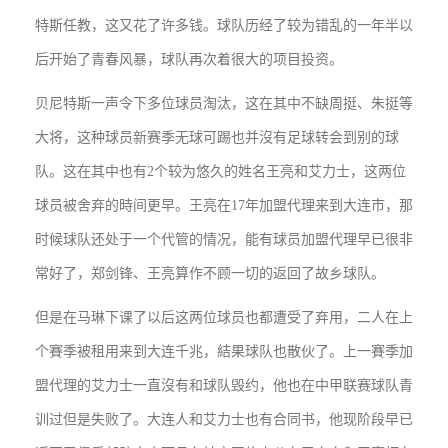
特斯任教，这又花了许多钱。球队历经了较为错乱的一年半以
后开始了青春风暴，球队再次着很大的项目投资。
贝尼特斯一声令下多位球员淘汰，这在其中不缺周挺、朱挺等
大将，这种球员新赛季无球可踢也并沒有足球转会到别的球
队。这在其中也有2个较为悠久的姓名王亮和艾力士，这两位
球员被舍弃的時间更早。王亮在17年加盟代理来到大连市，那
时候球队还处于一个代管的情况，能有球员加盟代理早已很非
常好了，郑剑锋、王亮算作不顾一切的返回了故乡球队。
但是在马琳下课了以后这两位球员也都遭受了弃用，二人在上
个賽季被租用来到大连千兆，結果球队也散伙了。上一賽季加
盟代理的艾力士一直沒有和球队毁约，他也在中甲联赛球队青
训过但是失败了。大连人和艾力士也有合同书，他现阶段早已