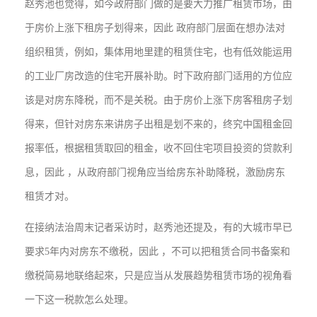
赵秀池也觉得，如今政府部门做的是要大力推广租赁市场，由
于房价上涨下租房子划得来，因此 政府部门层面在想办法对
组织租赁，例如，集体用地里建的租赁住宅，也有低效能运用
的工业厂房改造的住宅开展补助。时下政府部门适用的方位应
该是对房东降税，而不是关税。由于房价上涨下房客租房子划
得来，但针对房东来讲房子出租是划不来的，终究中国租金回
报率低，根据租赁取回的租金，收不回住宅项目投资的贷款利
息，因此 ，从政府部门视角应当给房东补助降税，激励房东
租赁才对。
在接纳法治周末记者采访时，赵秀池还提及，有的大城市早已
要求5年内对房东不缴税，因此 ，不可以把租赁合同书备案和
缴税简易地联络起來，只是应当从发展趋势租赁市场的视角看
一下这一税款怎么处理。