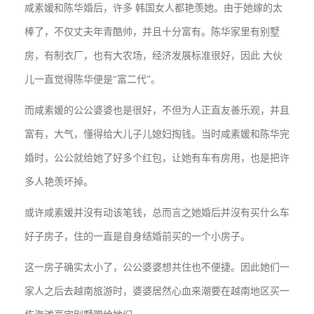
咸素媛和陈华婚后，许多 韩国女人都艳羡她。由于她嫁的太
棒了，不仅丈夫年青酷帅，并且十分富有。陈华家里有别墅
房，有制衣厂，也有大农场，经济发展标准很好，因此 大伙
儿一直觉得陈华便是“富二代”。
而咸素媛的公公婆婆也是很好，不但为人正直友善乐观，并且
富有，大气，懂得给大儿子儿媳妇掏钱。当时咸素媛和陈华完
婚时，公公就给她了好多个红包，让她有车有房用，也是把许
多人艳羡坏掉。
或许咸素媛并沒有动该笔钱，总而言之她婚后并沒有买什么车
好子房子，住的一直是自身结婚前买的一个小房子。
这一房子确实太小了，公公婆婆想共住也不便捷。因此她们一
家人之后去越南旅游时，婆婆居然心血来潮要在越南地区买一