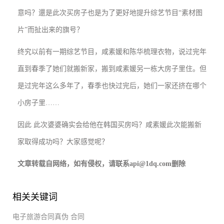
意吗？還是此次买房子也是为了更好地提升综艺节目“素材图
片”而扯出来的旗号？
终究以前有一期综艺节目，咸素媛和陈华梳理衣物，说过完年
直到春季了她们就搬新家，搬到咸素媛另一栋大房子里住。但
是过完年这么多年了，春季也快过完后，她们一家还挤在哪个
小房子里……
因此 此次婆婆确实会给他在韩国买房吗？咸素媛此次能搬新
家取得成功吗？大家感觉呢？
文章转载自网络，如有侵权，请联系api@1dq.com删除
相关关键词
电子旅游合同真伪
合同