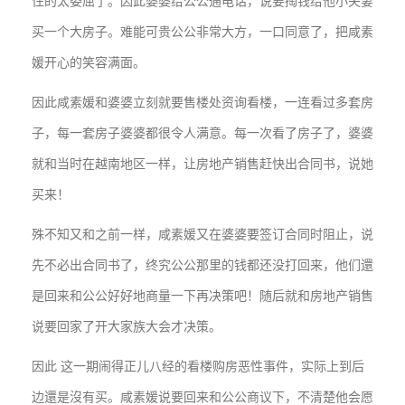
住的太委屈了。因此婆婆给公公通电话，说要掏钱给他小夫妻
买一个大房子。难能可贵公公非常大方，一口同意了，把咸素
媛开心的笑容满面。
因此咸素媛和婆婆立刻就要售楼处资询看楼，一连看过多套房
子，每一套房子婆婆都很令人满意。每一次看了房子了，婆婆
就和当时在越南地区一样，让房地产销售赶快出合同书，说她
买来！
殊不知又和之前一样，咸素媛又在婆婆要签订合同时阻止，说
先不必出合同书了，终究公公那里的钱都还没打回来，他们還
是回来和公公好好地商量一下再决策吧！随后就和房地产销售
说要回家了开大家族大会才决策。
因此 这一期闹得正儿八经的看楼购房恶性事件，实际上到后
边還是沒有买。咸素媛说要回来和公公商议下，不清楚他会愿