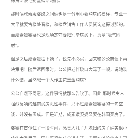
栋海滩豪宅别墅赠给她们。
那时候咸素媛婆媳之间俩也是十分用心要购房的模样，专业一
大早就要售楼处看楼，和楼盘销售工作人员资询这探讨那的。
而咸素媛婆婆也是现场定夺要把别墅房买下，真是“壕气四
射”。
但是之后咸素媛拦下她了，说先不必买，回来和公公商议下再
决策吧！随后返回家时，公公把老伴破口大骂了一顿，说她装
什么装，居然想一个人作主花重金购房？
公公自然不同意，这件事情就那么告吹了。因此 那时候令人
强烈反响的越南买房恶性事件，只不过咸素媛婆婆的一句空
谈，并沒有买成。但是近期，咸素媛婆婆又要在韩国买房了。
婆婆在首尔住了一段时间，感觉大儿子儿媳妇的房子确实很小