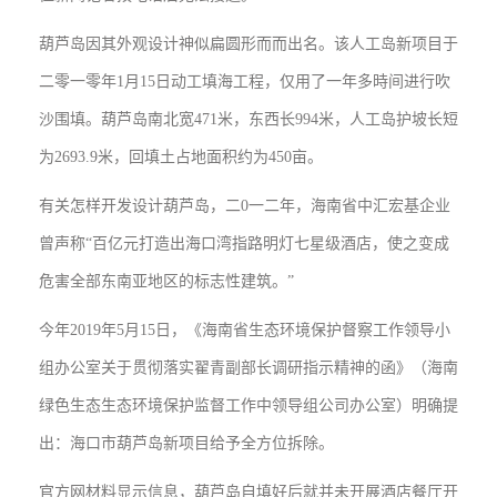
葫芦岛因其外观设计神似扁圆形而而出名。该人工岛新项目于
二零一零年1月15日动工填海工程，仅用了一年多時间进行吹
沙围填。葫芦岛南北宽471米，东西长994米，人工岛护坡长短
为2693.9米，回填土占地面积约为450亩。
有关怎样开发设计葫芦岛，二0一二年，海南省中汇宏基企业
曾声称“百亿元打造出海口湾指路明灯七星级酒店，使之变成
危害全部东南亚地区的标志性建筑。”
今年2019年5月15日，《海南省生态环境保护督察工作领导小
组办公室关于贯彻落实翟青副部长调研指示精神的函》（海南
绿色生态生态环境保护监督工作中领导组公司办公室）明确提
出：海口市葫芦岛新项目给予全方位拆除。
官方网材料显示信息，葫芦岛自填好后就并未开展酒店餐厅开