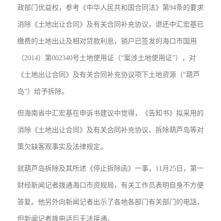
政部门优益权，参考《中华人民共和国合同法》第94条的要求
消除《土地出让合同》及有关合同补充协议，退还中汇宏基已
缴费的土地出让及相对贷款利息，销户已签发的海口市国用
（2014）第002340号土地使用证（“案涉土地使用证”），对
《土地出让合同》及有关合同补充协议项下土地资源（“葫芦
岛”）给予拆除。
但海南省中汇宏基在申诉书建议中觉得，《告知书》拟采用的
消除《土地出让合同》及有关合同补充协议、拆除葫芦岛等对
策欠缺客观事实及法律规定。
就葫芦岛拆除及其所述《停止拆除函》一事，11月25日，第一
财经新闻记者拨通海口市资规局，有关工作员表明自身不方便
答复。他另外向新闻记者出示了各地各部门有关部门的电話，
但新闻记者拨电话后无法接通。