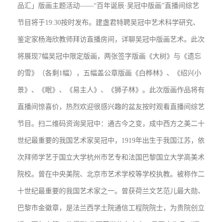
品汇」版画主题活动——“百年诞辰·吴冠中版画”直播间综艺
节目将于19:30按时发布。建盏君特聘吴冠中艺术科学研究、
鉴定家杨海欣教师拜访直播房间，详聊吴冠中版画艺术。此次
将展现7幅吴冠中限定版画，两张签字版画《大树》与《遗忘
的雪》（各剩1幅），五幅盖公章版画《白桦林》、《绍兴小
景》、《眠》、《易主人》、《狮子林》。此次版画作品将有
直播间惊喜价，热烈欢迎很感兴趣的盆友按时观看直播间综艺
节目。扫二维码资询吴冠中：通古今之变，成中西方之美二十
世纪最重要的我国艺术家吴冠中，1919年出生于我国江苏，依
次拜师学艺于国立大学杭州市艺专和法国巴黎国立大学高美术
院校。曾在中央美院、北京市艺术学校等学校执教。被称作二
十世纪最重要的我国艺术家之一。曾获荷兰文艺范儿最大勋、
巴黎市金徽章，是法兰西学土院通信工程院院士，为贵院创立