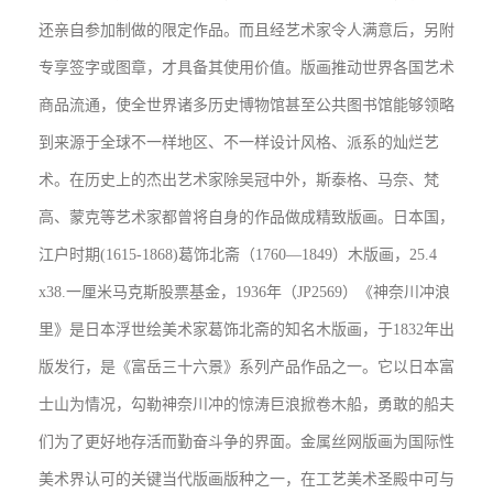
还亲自参加制做的限定作品。而且经艺术家令人满意后，另附
专享签字或图章，才具备其使用价值。版画推动世界各国艺术
商品流通，使全世界诸多历史博物馆甚至公共图书馆能够领略
到来源于全球不一样地区、不一样设计风格、派系的灿烂艺
术。在历史上的杰出艺术家除吴冠中外，斯泰格、马奈、梵
高、蒙克等艺术家都曾将自身的作品做成精致版画。日本国，
江户时期(1615-1868)葛饰北斋（1760—1849）木版画，25.4
x38.一厘米马克斯股票基金，1936年（JP2569）《神奈川冲浪
里》是日本浮世绘美术家葛饰北斋的知名木版画，于1832年出
版发行，是《富岳三十六景》系列产品作品之一。它以日本富
士山为情况，勾勒神奈川冲的惊涛巨浪掀卷木船，勇敢的船夫
们为了更好地存活而勤奋斗争的界面。金属丝网版画为国际性
美术界认可的关键当代版画版种之一，在工艺美术圣殿中可与