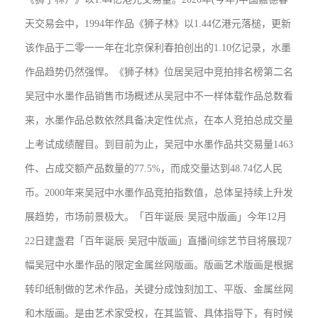
天交易会中，1994年作品《狮子林》以1.44亿港元落槌，更新
该作品于二零一一年在北京保利春拍创出的1.10亿记录，水墨
作品趋势仍然强悍。《狮子林》位居吴冠中竞拍排名榜第二名
吴冠中水墨作品销售市场概述从吴冠中不一样体载作品总数看
来，水墨作品总数依然具备决定性优点，在本人竞拍总成交量
上考试成绩醒目。到目前为止，吴冠中水墨作品共交易量1463
件、占成交额产品数量的77.5%，而成交量达到48.74亿人民
币。2000年来吴冠中水墨作品竞拍指数值，总体呈持续上升发
展趋势，市场前景极大。「百年诞辰·吴冠中版画」今年12月
22日建盏君「百年诞辰·吴冠中版画」直播间综艺节目将展现7
幅吴冠中水墨作品的限定金属丝网版画。版画艺术版画是根据
转印纸制做的艺术作品，关键分成蚀刻加工、平版、金属丝网
和木版画。是由艺术家受权，在其监管、具体指导下，有时候