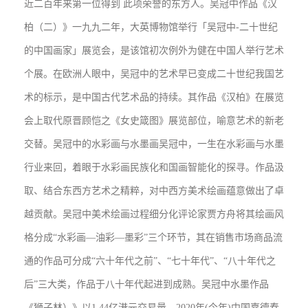
近二百年来第一位得到 此项荣誉的东方人。吴冠中作品《汉
柏（二）》一九九二年，大英博物馆举行「吴冠中-二十世纪
的中国画家」展览会，是该馆初次例外为健在中国人举行艺术
个展。在欧洲人眼中，吴冠中的艺术早已变成二十世纪我国艺
术的标示，是中国古代艺术品的持续。其作品《汉柏》在展览
会上取代原晋顾恺之《女史箴图》展览部位，喻意艺术的新老
交替。吴冠中的水彩画与水墨画吴冠中，一生在水彩画与水墨
行业来回，着眼于水彩画民族化和国画智能化的探寻。作品汲
取、结合东西方艺术之精粹，对中西方美术绘画蕴意做出了卓
越贡献。吴冠中美术绘画过程细分化评论家贾方舟将其绘画风
格分成“水彩画—油彩—墨彩”三个环节，其在销售市场商品流
通的作品可分成“六十年代之前”、“七十年代”、“八十年代之
后”三大类，作品于八十年代起进到成熟。吴冠中水墨作品
《狮子林）》以1.44亿港元交易量。2020年(今年)中国嘉德春