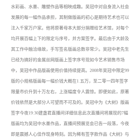
水彩画、水墨、雕塑作品等相映成趣。吴冠中对自身流入社会
发展的每一幅作品承担，其制做版画的初心是期待艺术也可以
注入千家万户家。他将原著母本大部分捐赠给艺术馆，对每个
均开展百幅上下的限定与序号，并方案签字。最后由于大龄及
其工作中融洽缘故，手写签名版画总数非常少。吴冠中老先生
已经为搞好的金属丝网版画上签字序号现如今艺术销售市场
中，吴冠中作品版画使用价值持续提高。2008年吴冠中限定99
版的小规格版画每一幅价钱大概在1.五万，至二零一四年签字
限量市价升到十万左右，上涨幅度令人震惊。即便如此，原著
价钱依然是大部分人可望而不可及的。吴冠中为《大树》版画
签字今夜19:30建盏君直播间详细信息此次直播间将展现的7幅
版画均为吴冠中水墨作品，直播间预展览会已告一段落，今夜
即是震撼人心佳作现身時刻。因为稀有签字款作品《大树》与