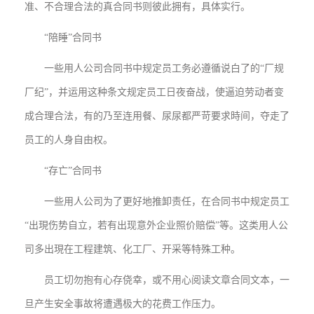
准、不合理合法的真合同书则彼此拥有，具体实行。
“陪睡”合同书
一些用人公司合同书中规定员工务必遵循说白了的“厂规
厂纪”，并运用这种条文规定员工日夜奋战，使逼迫劳动者变
成合理合法，有的乃至连用餐、尿尿都严苛要求時间，夺走了
员工的人身自由权。
“存亡”合同书
一些用人公司为了更好地推卸责任，在合同书中规定员工
“出現伤势自立，若有出现意外企业照价赔偿”等。这类用人公
司多出現在工程建筑、化工厂、开采等特殊工种。
员工切勿抱有心存侥幸，或不用心阅读文章合同文本，一
旦产生安全事故将遭遇极大的花费工作压力。