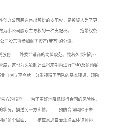
创办公司股东售出股份的支配权，是投资人为了更
人做为小公司股东主导权的一种支配权。 拖带权条
公司股东再参加剩下资产(若有)的分派。
腾股份 外委经销商的均值规范。凭着久凌制药业
度，这也为久凌制药业将来期内进行CMO及多顾客
业自创立至今就十分重视精英团队的基本建设，现阶
被告方的核查 为了更好地降低履行合同的风险性，
方的状况，摸透另一方实情。 预防合同风险于未
下列好多个层面： 核查意思自治法律主体律师排