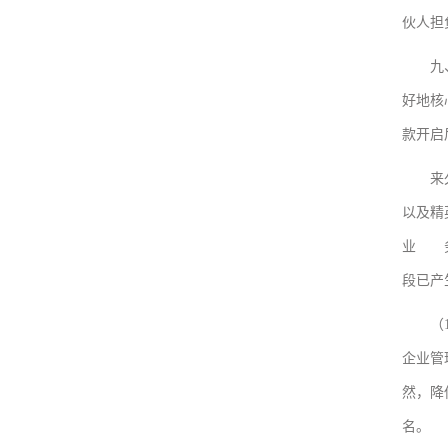
伙人担
九、拖
好地核
款开启
来久凌
以及精
业 务
段已产
（12
企业管
然，降
名。