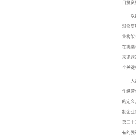
目投资
以纯内
渐修复
业构架
在挑选
来迅速
个关键
大家觉
作经营
的定义
制企业
第三十
有的强