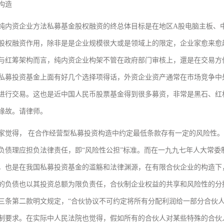
构造
资企业方法私募基金股权融资的终总体目标是在地区A股电脑主板、中
股权融资作用，除非是是企业规模很大或是领域上的限定，企业家愈来愈
与红筹架构而言，纯内资企业构架不管在政府部门审核上，還是在交易方
私募投资基金上面有好几个选择项得话，外资企业资产通常在市场竞争中
进行交易。这也是近中国人民币股票基金得到很多募资，非常是黑石、红
缘故。请律师。
得， 在合作经营型私募投资构造中约定最低条款存有一定的风险性。在
负债理应担负法律责任，即“风险性公担”标准。而在一九九七年人大常委
，也是在我国私募投资基金的滥觞和法律渊源，在有限合伙企业的构造下
的负债也以其投资总额为限负责任，合伙制企业权益的共享和风险性的分
三条第二款明文规定，“合伙协议不可约定将所有分配利润给一部分合伙
制要求。在实际中人民法院也觉得，假如所有的合伙人对某些特殊的合伙