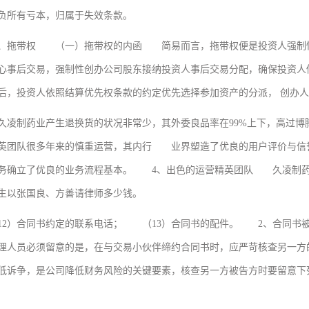
负所有亏本，归属于失效条款。
带权 （一）拖带权的内函 简易而言，拖带权便是投资人强制性
心事后交易，强制性创办公司股东接纳投资人事后交易分配，确保投资
后，投资人依照结算优先权条款的约定优先选择参加资产的分派， 创办人
制药业产生退换货的状况非常少，其外委良品率在99%上下，高过博
英团队很多年来的慎重运营，其内行 业界塑造了优良的用户评价与信誉
确立了优良的业务流程基本。 4、出色的运营精英团队 久凌制药
生以张国良、方善请律师多少钱。
）合同书约定的联系电话； （13）合同书的配件。 2、合同书
理人员必须留意的是，在与交易小伙伴缔约合同书时，应严苛核查另一
低诉争，是公司降低财务风险的关键要素，核查另一方被告方时要留意