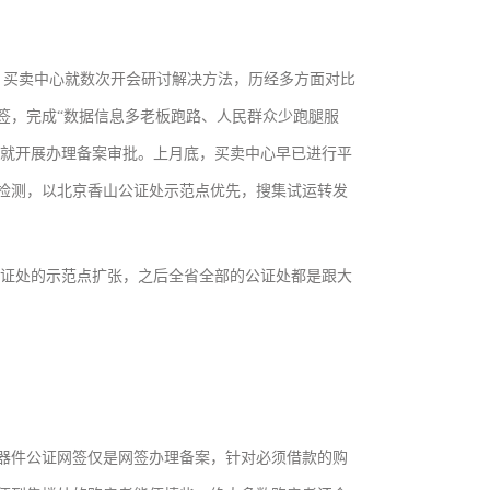
，买卖中心就数次开会研讨解决方法，历经多方面对比
签，完成“数据信息多老板跑路、人民群众少跑腿服
式就开展办理备案审批。上月底，买卖中心早已进行平
检测，以北京香山公证处示范点优先，搜集试运转发
公证处的示范点扩张，之后全省全部的公证处都是跟大
器件公证网签仅是网签办理备案，针对必须借款的购