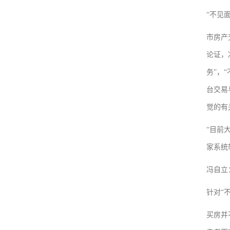
“不见
市房产
论证，
务”，
台交易
觉的有
“目前
家系统
冯自立
针对“
买房并