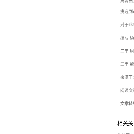
房者而
挑选到
对于此
编写 
二审 
三审 
来源于
阅读文
文章转
相关关