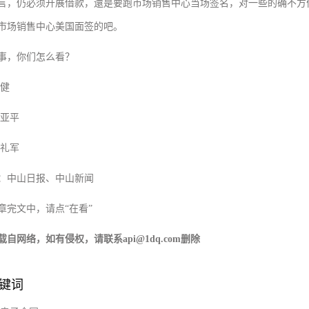
言，仍必须开展借款，還是要跑市场销售中心当场签名，对一些的确不方
市场销售中心美国面签的吧。
事，你们怎么看？
杨健
周亚平
魏礼军
：中山日报、中山新闻
章完文中，请点“在看”
载自网络，如有侵权，请联系api@1dq.com删除
键词