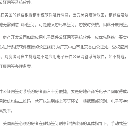
公证网签系统软件。
远在美国的顾客根据该系统软件进行网签，因受肺炎疫情危害，该顾客没
他无需刻意飞回签订，可是他又想尽早签订，想按时交楼，因此开展网签
，房产开发公司如需应用电子器件公证网签系统软件，应优先联络与买卖
心进行系统软件连接的公正组织 为广东中山市北京香山公证处，受权应用
签。购房者可自主挑选是不是应用电子器件公证网签系统软件，如不挑选
开展网签办理备案。
：
件公证网签对系统购房者而言十分便捷，要是房地产商将电子合同取得成
用微信扫描二维码，就可以进到线上签订环节，根据面部识别、电子签字
高效率。
，美国面签必须购房者在驻场签订刑事辩护律师的具体指导下，手动式签