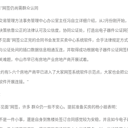
面”网签仍尚需群众认同
交易管理方法事务管理中心办公室主任冯自立详细介绍，从2月份刚开始
决策依靠公正的法律认可及公信度，协同公证处，打造出电子器件公证网
“不见面”网签公正完的合同书会发至买卖中心系统软件，合乎法律规定方
与公证处间的插口数据信息相通互连，并取得成功根据电子器件公证网签
关难题，中山市早已有房地产业房地产商开展试着。
大约有5-六个房地产商早已进入了大家网签系统软件示范点，大家也会把
软件开展连接。”
：
不见面”网签，许多 群众仍一些不安心。提前准备买房的杨小姐表明：
不是一件小事，還是自身到售楼处签订合同感觉较为安稳，并且如今电子