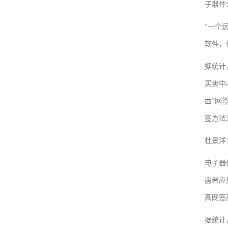
子器件
“一个
软件，
据统计
买卖中
面”网
签方法
杜景洋
电子器
房者应
高网签
据统计