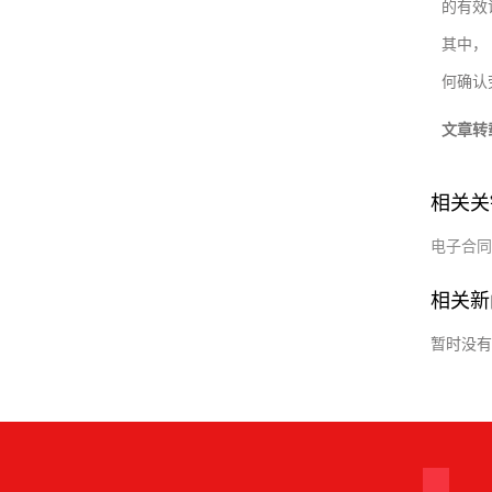
的有效
其中，
何确认
文章转
相关关
电子合同
相关新
暂时没有