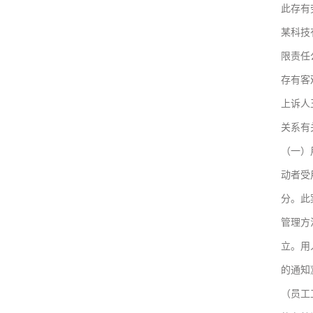
此存有
某科技
限责任
存有客
上诉人
关系有
（一）
动者受
分。此
管理方
立。用
的通知
（员工