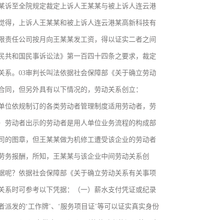
某某诉至全院规定裁定上诉人王某某与被上诉人连云港
理觉得，上诉人王某某和被上诉人连云港某高新科技有
限责任公司按月向王某某发工资，得以证实二者之间
民共和国民事诉讼法》第一百四十四条之要求，裁定
关系。03审判长叫法依据社会保障部《关于确立劳动
合同，但另外具有以下情况的，劳动关系创立：
单位依规制订的各类劳动者管理制度适用劳动者，劳
）劳动者出示的劳动者是用人单位业务流程的构成部
司的图章，但王某某做为机修工遭受该企业的劳动者
劳务报酬，所知，王某某与该企业中间劳动关系创
据呢？依据社会保障部《关于确立劳动关系有关事项
关系时可参考以下凭据：（一）薪水支付凭证或纪录
派发的‘工作牌’、‘服务项目证’等可以证实真实身份