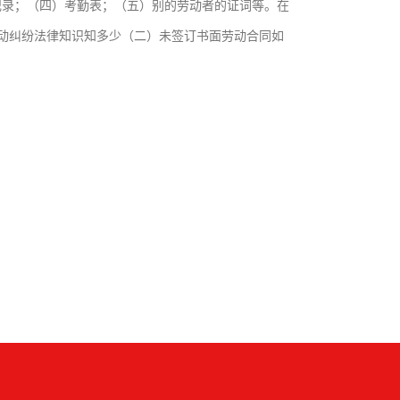
收纪录；（四）考勤表；（五）别的劳动者的证词等。在
动纠纷法律知识知多少（二）未签订书面劳动合同如