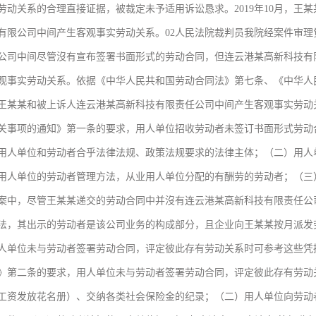
劳动关系的合理直接证据，被裁定未予适用诉讼恳求。2019年10月，王
有限公司中间产生客观事实劳动关系。02人民法院裁判员我院经案件审
公司中间尽管沒有宣布签署书面形式的劳动合同，但连云港某高新科技有
观事实劳动关系。依据《中华人民共和国劳动合同法》第七条、《中华人
王某某和被上诉人连云港某高新科技有限责任公司中间产生客观事实劳动
关事项的通知》第一条的要求，用人单位招收劳动者未签订书面形式劳动
用人单位和劳动者合乎法律法规、政策法规要求的法律主体；（二）用人
用人单位的劳动者管理方法，从业用人单位分配的有酬劳的劳动者；（三
案中，尽管王某某递交的劳动合同中并沒有连云港某高新科技有限责任公
法，其出示的劳动者是该公司业务的构成部分，且企业向王某某按月派发
人单位未与劳动者签署劳动合同，评定彼此存有劳动关系时可参考这些凭
》第二条的要求，用人单位未与劳动者签署劳动合同，评定彼此存有劳动
工资发放花名册）、交纳各类社会保险金的纪录；（二）用人单位向劳动者