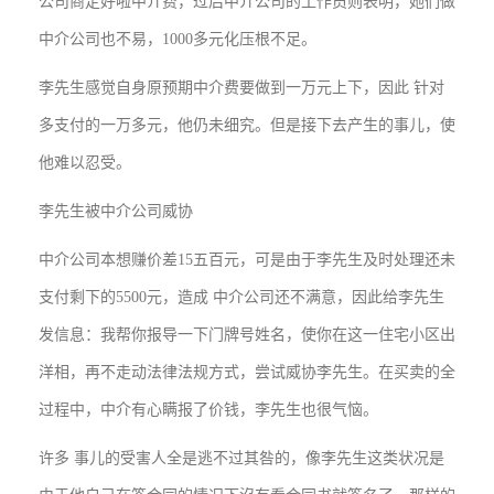
公司商定好啦中介费，过后中介公司的工作员则表明，她们做
中介公司也不易，1000多元化压根不足。
李先生感觉自身原预期中介费要做到一万元上下，因此 针对
多支付的一万多元，他仍未细究。但是接下去产生的事儿，使
他难以忍受。
李先生被中介公司威协
中介公司本想赚价差15五百元，可是由于李先生及时处理还未
支付剩下的5500元，造成 中介公司还不满意，因此给李先生
发信息：我帮你报导一下门牌号姓名，使你在这一住宅小区出
洋相，再不走动法律法规方式，尝试威协李先生。在买卖的全
过程中，中介有心瞒报了价钱，李先生也很气恼。
许多 事儿的受害人全是逃不过其咎的，像李先生这类状况是