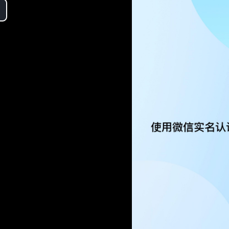
ay
deo