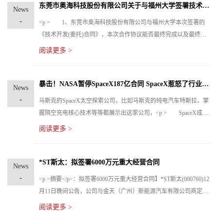
工程价款优先受偿权；请求判决被告三对前述所有款项的支付义务
东莞市奥海科技股份有限公司关于与福州大学签署技术开发(委托)合同的公告
News
承担连带责任。
-
<p > 1、东莞市奥海科技股份有限公司与福州大学本次签署的
《技术开发(委托)合同》，本次合作协议能否最终完成以及最终完
成的时间均存在不确定性，也不构成《上市公司重大资产重组管理
阅读更多 >
办法》规定的重大资产重组“公司委托福州大学进行模块化高频开关
电源关键技术研究及应用项目的研究开发，<p > 甲方向乙方支
付研究开发经费和报酬总额为人民币叁拾万元整。
暴击！NASA暂停SpaceX187亿合同 SpaceX惹怒了行业内大牛了吗？
News
-
马斯克的SpaceX太空探索公司，比如马斯克的纯电汽车特斯拉、掌
握隔空充电核心技术等等都展示出这家公司，<p > SpaceX成为
美国NASA的一个热门企业，美国的登月飞船面上行业内公开招
阅读更多 >
标，其中包括蓝色起源、洛克希德·马丁、诺思罗普-格鲁曼公司、
德雷珀公司和SpaceX等国家级别的航空航天企业，NASA直接选定
了SpaceX的星际飞船，其抗议内容主要是NASA未按照承诺执行3选
*ST斯太：拟签署6000万元重大经营合同
News
2。
-
<p >摘要</p>：拟签署6000万元重大经营合同】*ST斯太(000760)12
月11日晚间公告，公司与金天（广州）新能源汽车有限公司商定拟
签订《技术许可意向协议三款非道路柴油发动机EM12，M14UI及
阅读更多 >
M16UI》，合同总额暂定6000万元。<p > *ST斯太(000760)12月