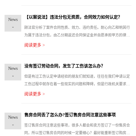
> 《许金斌、新疆天恒基建筑工程有限公司建设工程施工合同
纠纷再审案》【（2021）最高法民申1358号】</p>，<p > 在工
程多次分包后实际施工人可否向与其无合同关系的承包人主张工程
【以案说法】违法分包无资质，合同效力如何认定？
News
款。
-
顾法官分析了案件合同性质、效力、违约责任。耐心向乙释明其行
为属于违法分包，由乙分期返还合同保证金并自愿承担甲方的律师
代理费，法官说法乙未取得相应的建设工程施工资质。根据《最高
阅读更多 >
人民法院关于审理建设工程施工合同纠纷案件适用法律问题的解
释》第一条第一项和第四条的规定。承包人非法转包、违法分包建
设工程或者没有资质的实际施工人借用有资质的建筑施工企业名义
没有签订劳动合同，发生了工伤该怎么办？
News
与他人签订的建设工程施工合同应当认定无效。
-
但是有过工伤认定申请经验的朋友们就知道，往往在我们申请认定
工伤过程中就存在着一些现实的问题和障碍，但是行政机关要求劳
动合同又是申请认定工伤时，首先去确认与用人单位的劳动关系，
阅读更多 >
劳动者去申请劳动仲裁确认劳动关系，用人单位往往拒绝承认与劳
动者存在劳动关系，1、工作服、出入证、工作证、技术认定证
书、专业证书年检记录等能够证明职务身份的证件;
售房合同丢了怎么办?签订售房合同注意这些事项
News
-
签订售房合同注意这些事项，很多人都会和卖方签订了一份售房合
同，所以签订售房合同的时候一定要细心？最好能重新签订购房合