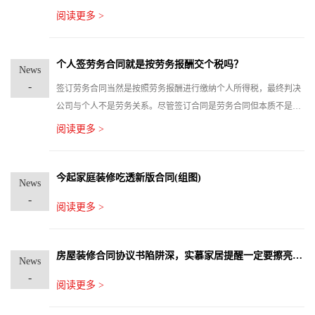
同，并就所支付购房款事宜要求开发商出具相关证明，你可以设法
阅读更多 >
就所购房屋的细节问题与开发商另行签订补充协议。<p > 房屋
价款应该由买房者与出卖人进行协商。有必要充分了解交易房屋的
出卖人的委托价，好在中介机构的组织下直接与出卖人进行协商。
个人签劳务合同就是按劳务报酬交个税吗？
News
-
签订劳务合同当然是按照劳务报酬进行缴纳个人所得税，最终判决
公司与个人不是劳务关系。尽管签订合同是劳务合同但本质不是劳
务关系而是劳动关系。某建筑劳务公司与袁某之间所签订的《劳务
阅读更多 >
合同》虽有劳务合同之名，不能以此否定某建筑劳务公司与袁某之
间管理与被管理的劳动关系，某建筑劳务公司和袁某符合法律、法
规规定的主体资格，袁某受某建筑劳务公司的劳动管理，从事某建
今起家庭装修吃透新版合同(组图)
News
筑劳务公司安排的有报酬的劳动。
-
阅读更多 >
房屋装修合同协议书陷阱深，实慕家居提醒一定要擦亮眼睛！
News
-
阅读更多 >