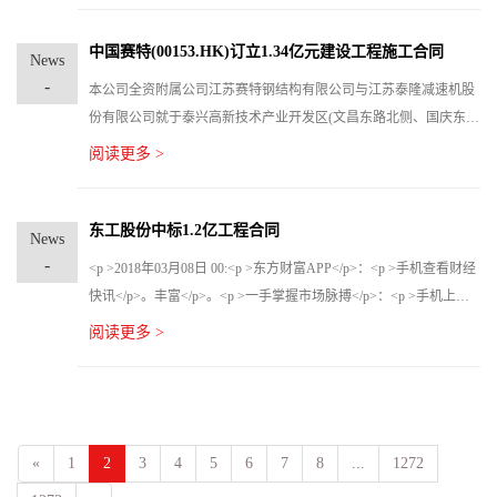
11日晚间公告。
中国赛特(00153.HK)订立1.34亿元建设工程施工合同
News
-
本公司全资附属公司江苏赛特钢结构有限公司与江苏泰隆减速机股
份有限公司就于泰兴高新技术产业开发区(文昌东路北侧、国庆东路
南侧)建设传动机械科技产业园工程项目订立建设工程施工合同。江
阅读更多 >
苏赛特将负责按照传动机械科技产业园项目规定的技术规格进行钢
铁建设及工程作业，建设工程施工合同的总代价应为约人民币1.34
亿元。包括建设及工程作业成本以及建设传动机械科技产业园项目
东工股份中标1.2亿工程合同
News
的其他临时开支。
-
<p >2018年03月08日 00:<p >东方财富APP</p>：<p >手机查看财经
快讯</p>。丰富</p>。<p >一手掌握市场脉搏</p>：<p >手机上阅
读文章</p>：<p >分享到您的</p>东工股份中标1.2亿工程合同<p
阅读更多 >
> 东工股份(833155)3月7日公告
«
1
2
3
4
5
6
7
8
...
1272