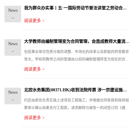
我为群众办实事丨五·一国际劳动节普法讲堂之劳动合同的解除或终止_政务_澎湃新闻
News
-
阅读更多 >
大学教师由编制管理变为合同管理，会造成教师大量流失吗？
News
-
包括事业单位性质分类的调整、市场化的改革以及职能的转变都非
常大。学校和教师之间的管理由以前的编制管理转变为现在的合同
管理。势必导致学校对教师管理的弱化，另外一方面又要提升高校
阅读更多 >
人才的流动性。引发部分高校人才不正常流动，不利于高校教师队
伍的发展。本来国家推动高校改革的目的就是要提升高校教师人才
的流动性，从而推动高校人才的良性发展，彻底改变过去高校人才
北控水务集团(00371.HK)收到法院传票 涉一宗建设施工合同纠纷案
News
队伍死气沉沉、论资排辈等问题。
-
约定由原告负责实施上述项目工程施工，并根据合同条款和政府结
算审计确认结果支付工程款，请求解除与被告一的间签订的《建设
工程施工总承包合同》；判决被告一、被告二向原告支付工程余款
阅读更多 >
共计5.74亿元人民币及以相关基数和利率计算的利息损失，请求确
认原告对案涉应急工程折价或者拍卖的价款在5.74亿元内享有建设