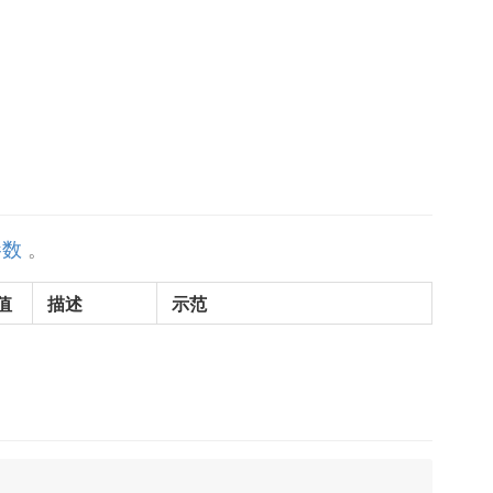
参数
。
值
描述
示范