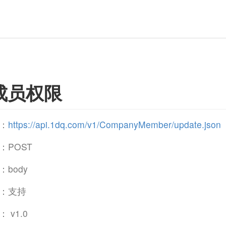
成员权限
：
https://api.1dq.com/v1/CompanyMember/update.json
：POST
body
：支持
 v1.0