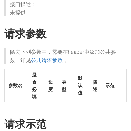
接口描述：
未提供
请求参数
除去下列参数中，需要在header中添加公共参
数，详见
公共请求参数
。
是
默
否
长
类
描
参数名
认
示范
必
度
型
述
值
填
请求示范