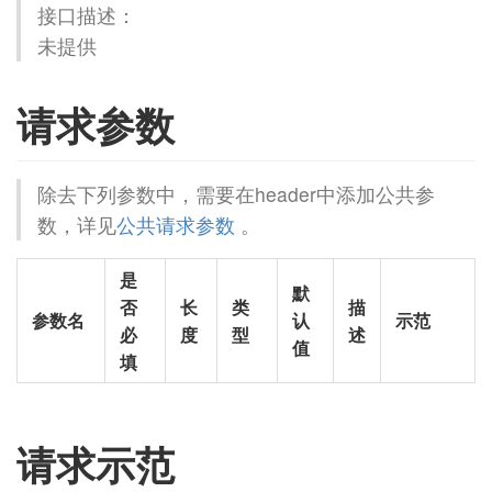
接口描述：
未提供
请求参数
除去下列参数中，需要在header中添加公共参
数，详见
公共请求参数
。
是
默
否
长
类
描
参数名
认
示范
必
度
型
述
值
填
请求示范