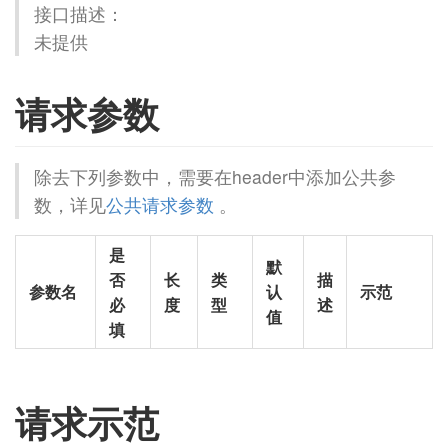
接口描述：
未提供
请求参数
除去下列参数中，需要在header中添加公共参
数，详见
公共请求参数
。
是
默
否
长
类
描
参数名
认
示范
必
度
型
述
值
填
请求示范