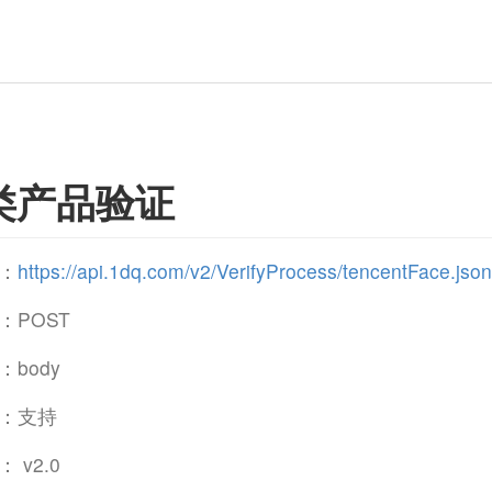
类产品验证
：
https://api.1dq.com/v2/VerifyProcess/tencentFace.json
：POST
body
：支持
 v2.0