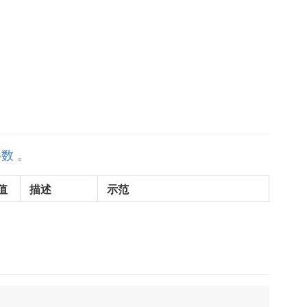
参数
。
值
描述
示范