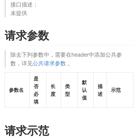
接口描述：
未提供
请求参数
除去下列参数中，需要在header中添加公共参
数，详见
公共请求参数
。
是
默
否
长
类
描
参数名
认
示范
必
度
型
述
值
填
请求示范